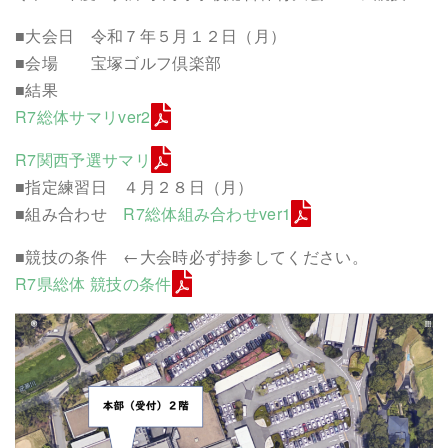
■大会日 令和７年５月１２日（月）
■会場 宝塚ゴルフ倶楽部
■結果
R7総体サマリver2
R7関西予選サマリ
■指定練習日 ４月２８日（月）
■組み合わせ
R7総体組み合わせver1
■競技の条件 ←大会時必ず持参してください。
R7県総体 競技の条件